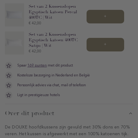
Set van 2 Kussenslopen
Egyptisch katoen Percal
+
400TC | Wit
Price
€ 42,00
Set van 2 Kussenslopen
Egyptisch katoen 400TC
+
Satijn | Wit
Price
€ 42,00
Spaar
169 punten
met dit product
Kosteloze bezorging in Nederland en België
Persoonlijk advies via chat, mail of telefoon
Ligt in prestigieuze hotels
Over dit product
De DOUXE hoofdkussens zijn gevuld met 30% dons en 70%
veren. Het kussen is afgewerkt met een 100% katoenen tijk.