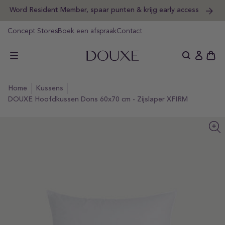
Word Resident Member, spaar punten & krijg early access
orgaan
ar
ikel
Concept Stores
Boek een afspraak
Contact
DOUXE Hotel Luxury
Ope
Aanmeld
wink
home
kussens
DOUXE Hoofdkussen Dons 60x70 cm - Zijslaper XFIRM