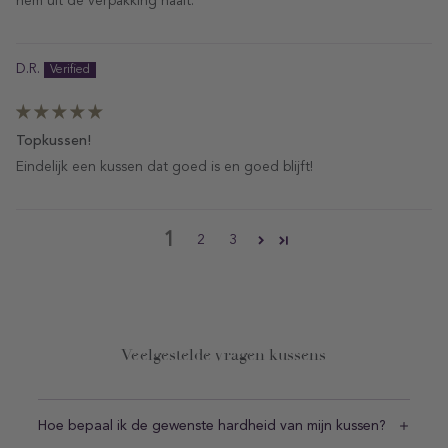
hem uit de verpakking haalt.
D.R.
Topkussen!
Eindelijk een kussen dat goed is en goed blijft!
1
2
3
Veelgestelde vragen kussens
Hoe bepaal ik de gewenste hardheid van mijn kussen?