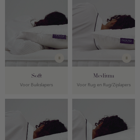
II
II
Soft
Medium
Voor Buikslapers
Voor Rug en Rug/Zijslapers