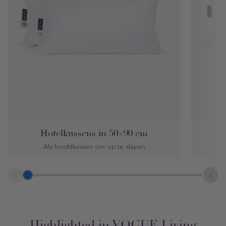
Hotelkussens in 50×90 cm
Als hoofdkussen om op te slapen
O
‹
›
Highlighted in VOGUE Living