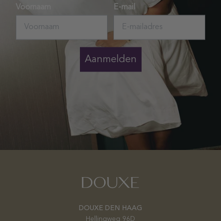
Voornaam
E-mail
Aanmelden
DOUXE DEN HAAG
Hellingweg 96D