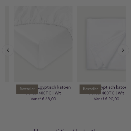
Hoeslaken Egyptisch katoen
Laken Egyptisch katoen
Bestseller
Bestseller
Percal 400TC | Wit
Percal 400TC | Wit
Vanaf € 68,00
Prijs
Vanaf € 90,00
Prijs