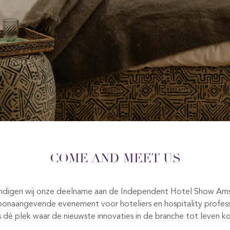
COME AND MEET US
ndigen wij onze deelname aan de Independent Hotel Show A
toonaangevende evenement voor hoteliers en hospitality professi
s dé plek waar de nieuwste innovaties in de branche tot leven k