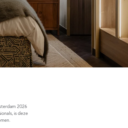
msterdam 2026
onals, is deze
omen.