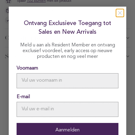
Spaar
102 punten
met dit product
Gratis verzending in Nederland en België
Betaal direct of achteraf
Ontvang Exclusieve Toegang tot
Sales en New Arrivals
Over dit product
Meld u aan als Resident Member en ontvang
exclusief voordeel, early access op nieuwe
Specificaties
producten en nog veel meer
Voornaam
Duurzame Hotelkwaliteit
E-mail
Onze outletproducten bieden dezelfde hoge
kwaliteit en luxe uitstraling die u van ons gewend
bent. Deze producten zijn zorgvuldig
gecontroleerd en opnieuw beschikbaar gesteld,
Aanmelden
zodat ze niet onnodig verloren gaan