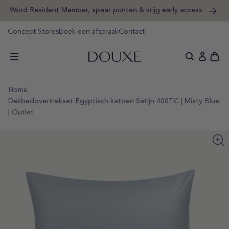
Word Resident Member, spaar punten & krijg early access
orgaan
ar
ikel
Concept Stores
Boek een afspraak
Contact
DOUXE Hotel Luxury
Ope
Aanmeld
wink
home
Dekbedovertrekset Egyptisch katoen Satijn 400TC | Misty Blue
| Outlet