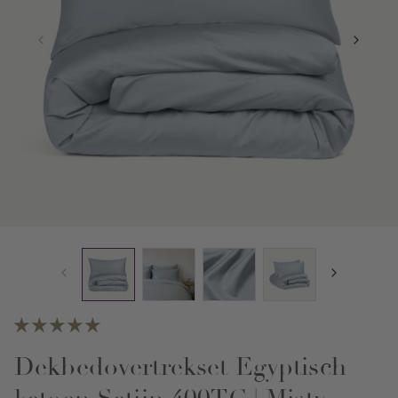
Dekbedovertrekset Egyptisch