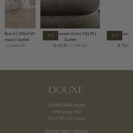
60
Hoofdkussen Dons 50x70 |
Hoofdkussen Dons 60x70 |
-40%
-40%
Outlet
Outlet
Sale
€ 65,40
Prijs
€ 109,00
Sale
€ 75,00
Prijs
€ 125,00
prijs
prijs
DOUXE DEN HAAG
Hellingweg 96D
2583 WH Den Haag
DOUXE AMSTERDAM