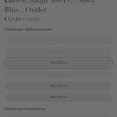
katoen Satijn 400TC | Misty
Blue | Outlet
Sale
€ 121,60
Prijs
€ 152,00
prijs
Afmetingen dekbedovertrek
140x200 cm
140x220 cm
160x220 cm
200x220 cm
240x220 cm
260x220 cm
Afmetingen kussensloop