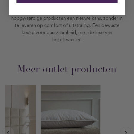
Door te kiezen voor een outlet product geeft u
hoogwaardige producten een nieuwe kans, zonder in
te leveren op comfort of uitstraling. Een bewuste
keuze voor duurzaamheid, met de luxe van
hotelkwaliteit
Meer outlet producten