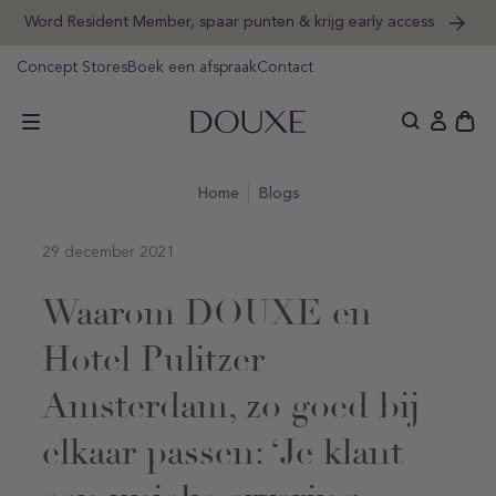
gaan
Word Resident Member, spaar punten & krijg early access
l
Concept Stores
Boek een afspraak
Contact
DOUXE Hotel Luxury
Ope
Aanmeld
wink
home
Blogs
29 december 2021
Waarom DOUXE en
Hotel Pulitzer
Amsterdam, zo goed bij
elkaar passen: ‘Je klant