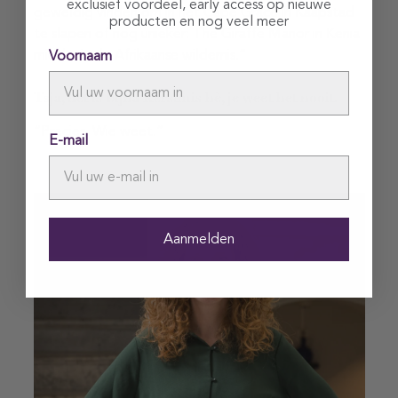
exclusief voordeel, early access op nieuwe
geweldig vinden om in het Cape Grace in Kaapstad
producten en nog veel meer
te slapen of nog unieker: The Giraffe Manor in Kenia
middenin de Afrikaanse wildernis.”
Voornaam
Tsja, het ís bijna Kerstmis hè, je weet het nooit.
“Precies. Wie weet.”
E-mail
Aanmelden