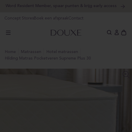
Word Resident Member, spaar punten & krijg early access
orgaan
ar
ikel
Concept Stores
Boek een afspraak
Contact
DOUXE Hotel Luxury
Ope
Aanmeld
wink
home
matrassen
hotel matrassen
Hilding Matras Pocketveren Supreme Plus 30