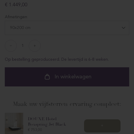
Prijs
€ 1.449,00
Afmetingen
90x200 cm
Verlaag
Verhoog
hoeveelheid
hoeveelheid
voor
voor
Op bestelling geproduceerd. De levertijd is 6-8 weken.
ProductDrop
ProductDrop
In winkelwagen
Maak uw vijfsterren ervaring compleet:
DOUXE Hotel
Boxspring Jet Black
+
Price
€ 753,00