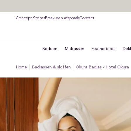
orgaan
ar
ikel
Concept Stores
Boek een afspraak
Contact
Bedden
Matrassen
Featherbeds
Dek
home
badjassen & sloffen
Okura Badjas - Hotel Okura