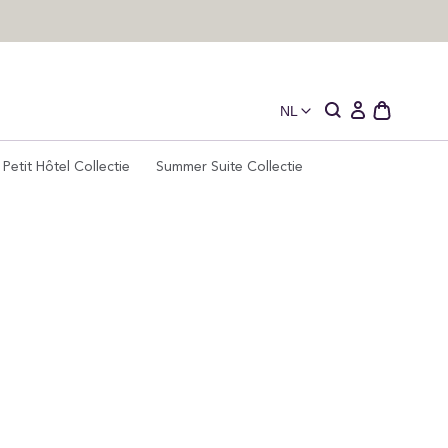
NL
Open
Aanmelden
winkelwage
Petit Hôtel Collectie
Summer Suite Collectie