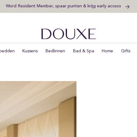
Word Resident Member, spaar punten & krijg early access
DOUXE Hotel Luxury
bedden
Kussens
Bedlinnen
Bad & Spa
Home
Gifts